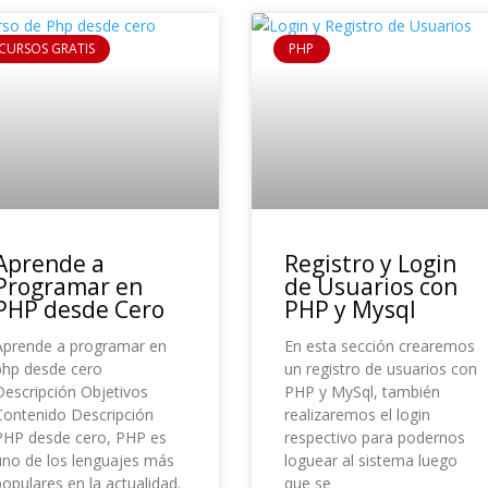
CURSOS GRATIS
PHP
Aprende a
Registro y Login
Programar en
de Usuarios con
PHP desde Cero
PHP y Mysql
Aprende a programar en
En esta sección crearemos
php desde cero
un registro de usuarios con
Descripción Objetivos
PHP y MySql, también
Contenido Descripción
realizaremos el login
PHP desde cero, PHP es
respectivo para podernos
uno de los lenguajes más
loguear al sistema luego
opulares en la actualidad.
que se