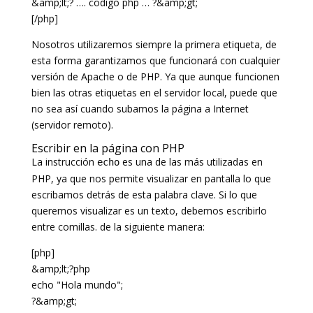
&amp;lt;? …. codigo php … ?&amp;gt;
[/php]
Nosotros utilizaremos siempre la primera etiqueta, de
esta forma garantizamos que funcionará con cualquier
versión de Apache o de PHP. Ya que aunque funcionen
bien las otras etiquetas en el servidor local, puede que
no sea así cuando subamos la página a Internet
(servidor remoto).
Escribir en la
página con PHP
La instrucción
es una de las más utilizadas en
echo
PHP, ya que nos permite visualizar en pantalla lo que
escribamos detrás de esta palabra clave. Si lo que
queremos visualizar es un texto, debemos escribirlo
entre comillas. de la siguiente manera:
[php]
&amp;lt;?php
echo "Hola mundo";
?&amp;gt;