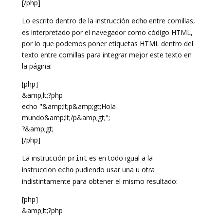
[/php]
Lo escrito dentro de la instrucción
entre comillas,
echo
es interpretado por el navegador como código HTML,
por lo que podemos poner etiquetas HTML dentro del
texto entre comillas para integrar mejor este texto en
la página:
[php]
&amp;lt;?php
echo "&amp;lt;p&amp;gt;Hola
mundo&amp;lt;/p&amp;gt;";
?&amp;gt;
[/php]
La instrucción
es en todo igual a la
print
instruccion
pudiendo usar una u otra
echo
indistintamente para obtener el mismo resultado:
[php]
&amp;lt;?php